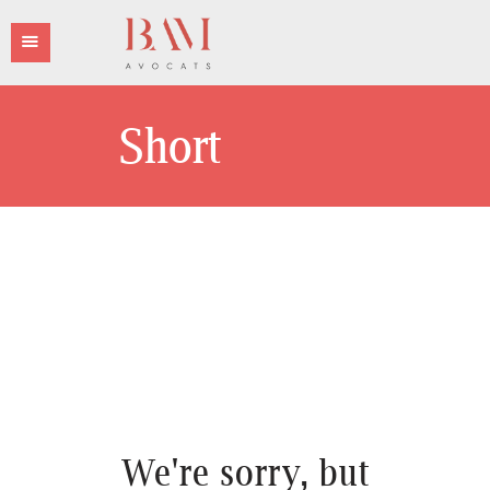
Short
L’ÉQUIPE BAM AVOCATS
LES DOMAINES
D’INTERVENTIONS
LES HONORAIRES
No
LA PRESSE
CONTACT
results
We're sorry, but