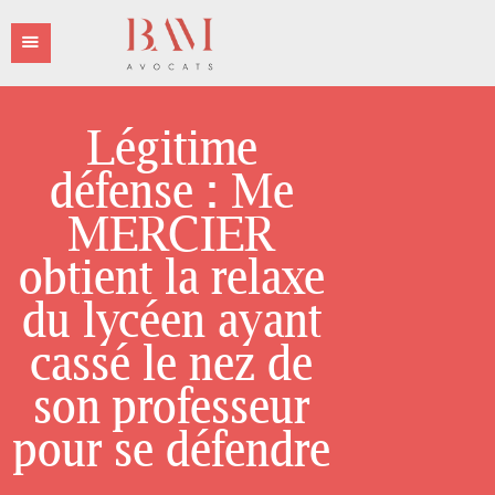
Légitime
défense : Me
L’ÉQUIPE BAM
AVOCATS
MERCIER
LES DOMAINES
obtient la relaxe
D’INTERVENTIONS
du lycéen ayant
LES HONORAIRES
LA PRESSE
cassé le nez de
CONTACT
son professeur
pour se défendre