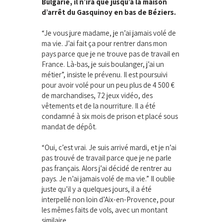
Bulgarie, il n’ira que jusqu’à la maison
d’arrêt du Gasquinoy en bas de Béziers.
“Je vous jure madame, je n’ai jamais volé de
ma vie. J’ai fait ça pour rentrer dans mon
pays parce que je ne trouve pas de travail en
France. Là-bas, je suis boulanger, j’ai un
métier”, insiste le prévenu. Il est poursuivi
pour avoir volé pour un peu plus de 4 500 €
de marchandises, 72 jeux vidéo, des
vêtements et de la nourriture. Il a été
condamné à six mois de prison et placé sous
mandat de dépôt.
“Oui, c’est vrai. Je suis arrivé mardi, et je n’ai
pas trouvé de travail parce que je ne parle
pas français. Alors j’ai décidé de rentrer au
pays. Je n’ai jamais volé de ma vie.” Il oublie
juste qu’il y a quelques jours, il a été
interpellé non loin d’Aix-en-Provence, pour
les mêmes faits de vols, avec un montant
similaire.