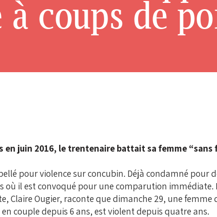
à coups de po
 en juin 2016, le trentenaire battait sa femme “sans f
pellé pour violence sur concubin. Déjà condamné pour des f
rs où il est convoqué pour une comparution immédiate. Il
e, Claire Ougier, raconte que dimanche 29, une femme d
 en couple depuis 6 ans, est violent depuis quatre ans.