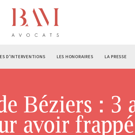
ÉQUIPE BAM AVOCATS
S DOMAINES D’INTERVENTIONS
S HONORAIRES
 PRESSE
ES D’INTERVENTIONS
LES HONORAIRES
LA PRESSE
NTACT
de Béziers : 3 
ur avoir frappé