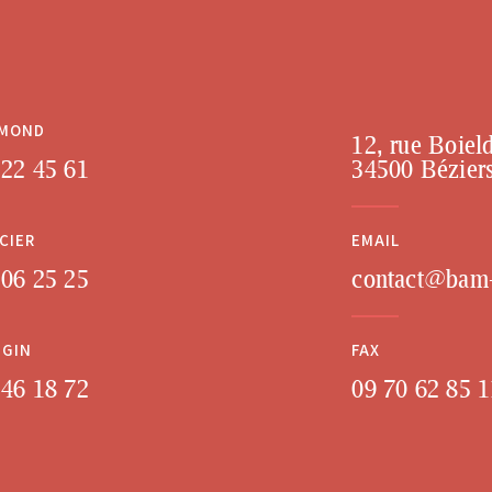
RMOND
12, rue Boiel
 22 45 61
34500 Bézier
CIER
EMAIL
 06 25 25
contact@bam-
NGIN
FAX
 46 18 72
09 70 62 85 1