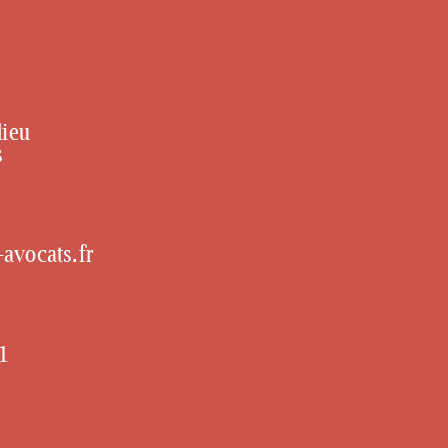
dieu
s
avocats.fr
1