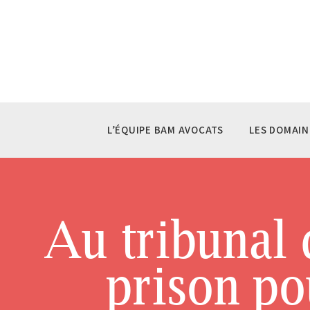
L’
LE
LE
LA
L’ÉQUIPE BAM AVOCATS
LES DOMAIN
CO
Au tribunal 
prison po