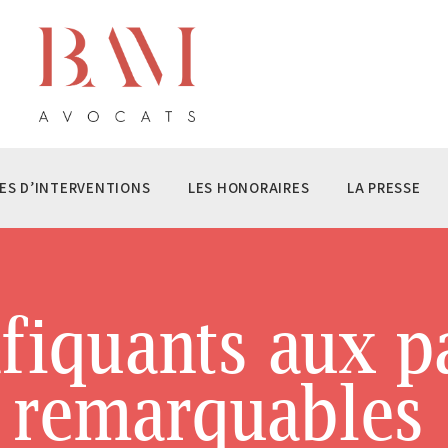
ÉQUIPE BAM AVOCATS
S DOMAINES D’INTERVENTIONS
S HONORAIRES
 PRESSE
ES D’INTERVENTIONS
LES HONORAIRES
LA PRESSE
NTACT
afiquants aux p
e remarquables