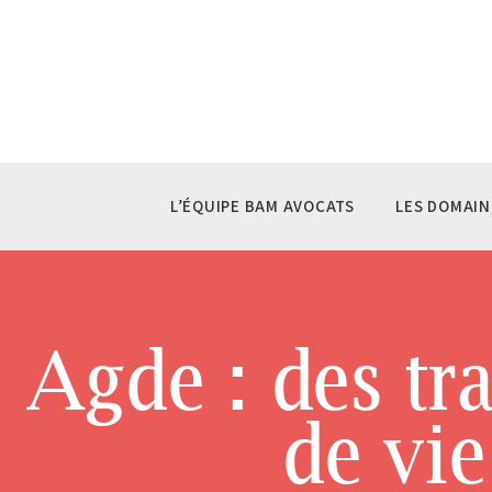
L’
LE
LE
LA
L’ÉQUIPE BAM AVOCATS
LES DOMAIN
CO
Agde : des tr
de vi